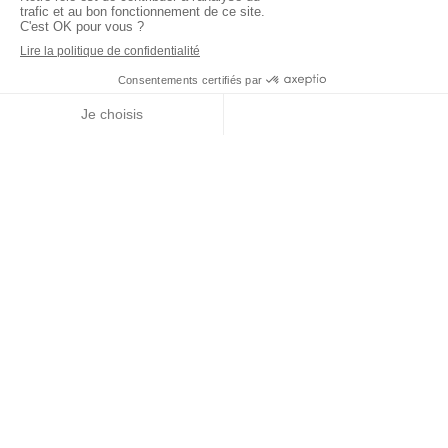
09 83 45 16 16
emmanuelle.ydier@c2p-patrimoine.fr
Appeler
Localisation
NOUS REJOINDRE