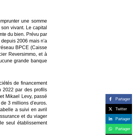
d'emprunter une somme
on vivant. Le capital
nte du bien. Prévu par
s depuis 2006 mais n'a
u réseau BPCE (Caisse
cier Reversimmo, et à
Aucune grande banque
ociétés de financement
 2022 par des profils
 et Mikael Levy, passé
Partager
de 3 millions d'euros.
Twitter
belle a suivi en avril
assurance et du viager
Partager
le seul établissement
Partager