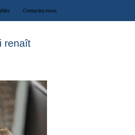
lités
Contactez-nous
 renaît