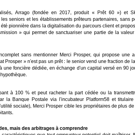
alisés, Arrago (fondée en 2017, produit « Prêt 60 ») et Sk
 les seniors et les établissements prêteurs partenaires, sans po
 été pionnière dans la digitalisation du parcours client et propo
mission » qui permet de sanctuariser une partie de la valeur
incomplet sans mentionner Merci Prosper, qui propose une a
rat Prosper » n'est pas un prêt : le senior vend une fraction de l
 une foncière dédiée, en échange d'un capital versé en 90 jours
ni hypothèque.
pant à 100 % et peut racheter la part cédée ou la transmettr
par la Banque Postale via l'incubateur Platform58 et titulai
'utilité sociale), Merci Prosper cible les propriétaires de plus d
itants.
ides, mais des arbitrages à comprendre
aractéristiques que tout emprunteur potentiel doit maîtriser. 