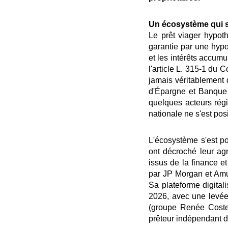
Un écosystème qui s
Le prêt viager hypot
garantie par une hyp
et les intérêts accum
l'article L. 315-1 du
jamais véritablement
d'Épargne et Banque 
quelques acteurs ré
nationale ne s'est pos
L'écosystème s'est po
ont décroché leur ag
issus de la finance e
par JP Morgan et Amun
Sa plateforme digital
2026, avec une levée 
(groupe Renée Costes
prêteur indépendant dé