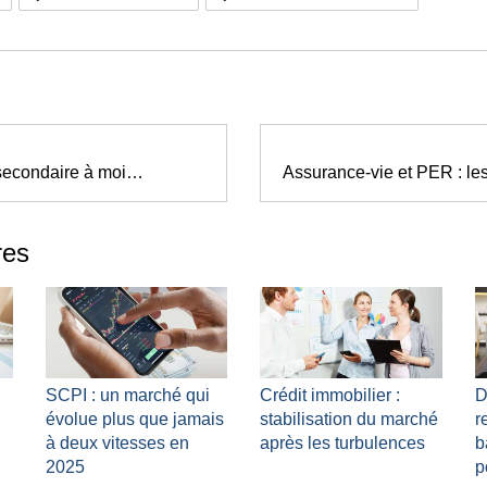
Résidence secondaire à moins de 150 000 € : la carte du possible
res
SCPI : un marché qui
Crédit immobilier :
D
évolue plus que jamais
stabilisation du marché
r
à deux vitesses en
après les turbulences
b
2025
p