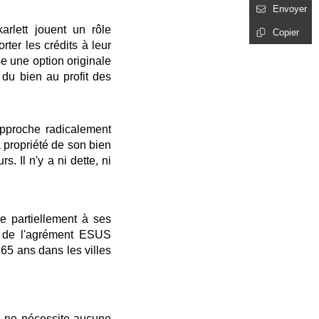
Envoyer
arlett jouent un rôle
Copier
rter les crédits à leur
se une option originale
 du bien au profit des
pproche radicalement
a propriété de son bien
. Il n'y a ni dette, ni
e partiellement à ses
re de l'agrément ESUS
e 65 ans dans les villes
Il ne nécessite aucune