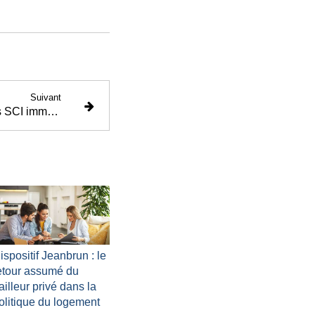
Suivant
Assurance-vie et PER : les SCI immobilières passent sous un cadre plus strict
ispositif Jeanbrun : le
etour assumé du
ailleur privé dans la
olitique du logement