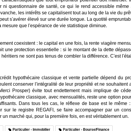
 ni questionnaire de santé, ce qui le rend accessible même a
vanche, les intérêts se capitalisent tout au long de la vie du prêt 
l peut s'avérer élevé sur une durée longue. La quotité empruntab
 à mesure que l'espérance de vie statistique diminue.
sement coexistent : le capital en une fois, la rente viagère men
it une protection essentielle : si le montant de la dette dépas
éritiers ne sont pas tenus de combler la différence. C'est l'ét
rédit hypothécaire classique et vente partielle dépend du pr
ulent conserver l'intégralité de leur propriété et ne souhaiten
e Merci Prosper) évite tout endettement mais implique de céde
 hypothécaire classique, avec mensualités, reste une option pour
fisants. Dans tous les cas, le réflexe de base est le même : 
eur sur le registre REGAFI, se faire accompagner par un conse
r un marché qui, pour la première fois, en est véritablement un.
Particulier - Immobilier
Particulier - Bourse/Finance