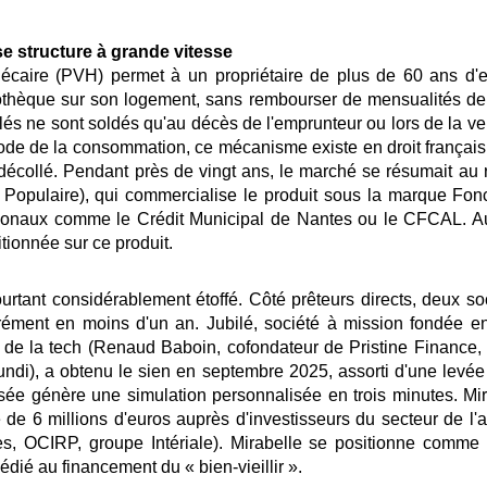
e structure à grande vitesse
hécaire (PVH) permet à un propriétaire de plus de 60 ans 
othèque sur son logement, sans rembourser de mensualités de s
ulés ne sont soldés qu'au décès de l'emprunteur ou lors de la ve
 Code de la consommation, ce mécanisme existe en droit françai
 décollé. Pendant près de vingt ans, le marché se résumait a
Populaire), qui commercialise le produit sous la marque Fon
gionaux comme le Crédit Municipal de Nantes ou le CFCAL. 
itionnée sur ce produit.
urtant considérablement étoffé. Côté prêteurs directs, deux s
rément en moins d'un an. Jubilé, société à mission fondée en
t de la tech (Renaud Baboin, cofondateur de Pristine Finance,
di), a obtenu le sien en septembre 2025, assorti d'une levée 
isée génère une simulation personnalisée en trois minutes. Mira
de 6 millions d'euros auprès d'investisseurs du secteur de l'
, OCIRP, groupe Intériale). Mirabelle se positionne comme 
dié au financement du « bien-vieillir ».