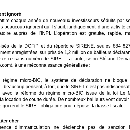
nt ignoré
attire chaque année de nouveaux investisseurs séduits par ses
is beaucoup ignorent qu’il s’agit, juridiquement, d’une activit
gatoire auprès de l’INPI. L’opération est gratuite, rapide, 
roisés de la DGFiP et du répertoire SIRENE, seules 884 827 
ent enregistrées, sur près de 1,2 million de bailleurs déclaran
s exerce sans numéro de SIRET. La faute, selon Stéfano Dema
com), à une méconnaissance généralisée :
 régime micro-BIC, le système de déclaration ne bloque 
 : beaucoup pensent, à tort, que le SIRET n’est pas indispensab
 avec la réforme du régime micro-BIC issue de la loi Le Me
la location de courte durée. De nombreux bailleurs vont devoir
qui rend le SIRET obligatoire pour déposer la liasse fiscale.
ûter cher
sence d’immatriculation ne déclenche pas de sanction 