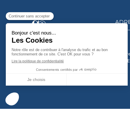
ADR
17, A
AYTRE