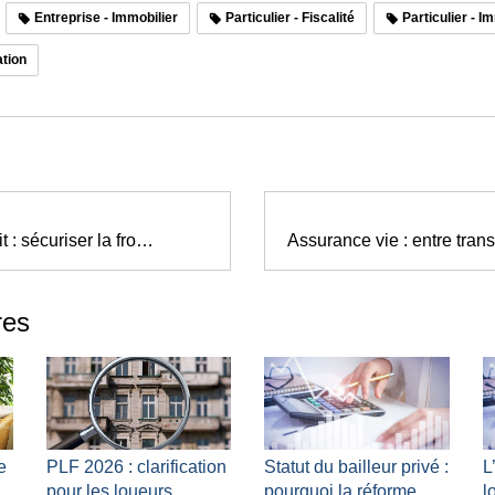
Entreprise - Immobilier
Particulier - Fiscalité
Particulier - I
ation
Abus de droit : sécuriser la frontière entre optimisation et requalification
res
e
PLF 2026 : clarification
Statut du bailleur privé :
L
pour les loueurs
pourquoi la réforme
l