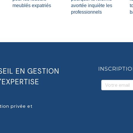
meublés expatriés
avortée inquiète les
t
professionnels
b
INSCRIPTI
EIL EN GESTION
'EXPERTISE
Votre email
tion privée et