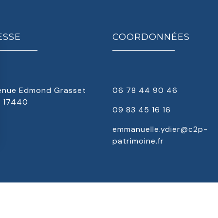
ESSE
COORDONNÉES
venue Edmond Grasset
06 78 44 90 46
 17440
09 83 45 16 16
emmanuelle.ydier@c2p-
patrimoine.fr
Mentions légales
- Politique de confidentialité -
Cookies