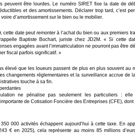
s peuvent être lourdes. Le numéro SIRET fixe la date de début
ductibles et des amortissements. Déclarer trop tard, c’est pe
voire d’amortissement sur le bien ou le mobilier.
, cette date peut remonter à l’achat du bien ou aux premiers tr
rappelle Baptiste Bochart, juriste chez JD2M. « Si cette da
enses engagées avant l’immatriculation ne pourront pas être déd
fiscal parfois significatif. »
us élevé que les loueurs passent de plus en plus souvent au r
 les changements réglementaires et la surveillance accrue de 
tratives touche à sa fin.
perdantes
culation ne pénalise pas seulement les particuliers : elle
mportante de Cotisation Foncière des Entreprises (CFE), dont
350 000 activités échappent aujourd’hui à cette taxe. En app
(243 € en 2025), cela représente au moins 85 millions d’eur