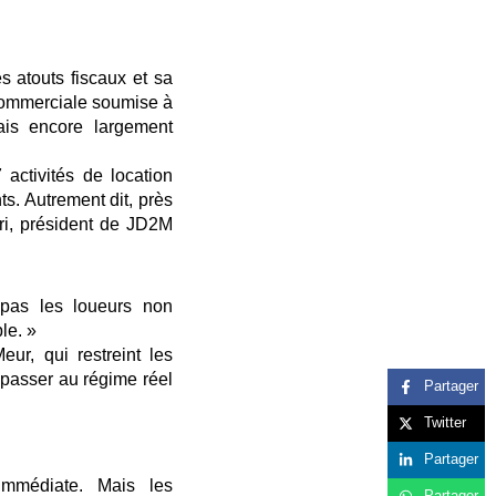
 atouts fiscaux et sa
é commerciale soumise à
mais encore largement
activités de location
ts. Autrement dit, près
ri, président de JD2M
pas les loueurs non
le. »
ur, qui restreint les
 passer au régime réel
Partager
Twitter
Partager
immédiate. Mais les
Partager