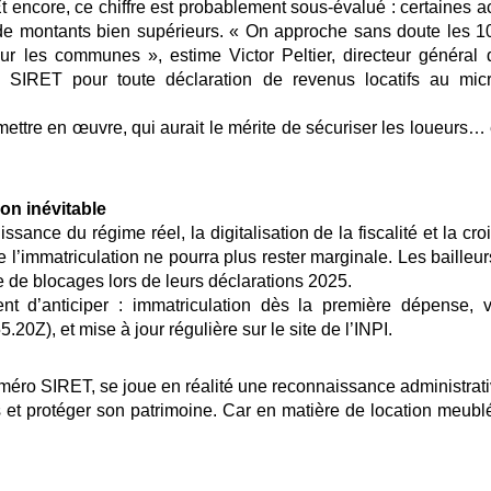
 Et encore, ce chiffre est probablement sous-évalué : certaines 
 de montants bien supérieurs. « On approche sans doute les 1
 les communes », estime Victor Peltier, directeur général de
 SIRET pour toute déclaration de revenus locatifs au micr
mettre en œuvre, qui aurait le mérite de sécuriser les loueurs… 
ion inévitable
sance du régime réel, la digitalisation de la fiscalité et la cro
 l’immatriculation ne pourra plus rester marginale. Les bailleu
e de blocages lors de leurs déclarations 2025.
ent d’anticiper : immatriculation dès la première dépense, v
5.20Z), et mise à jour régulière sur le site de l’INPI.
méro SIRET, se joue en réalité une reconnaissance administrat
 et protéger son patrimoine. Car en matière de location meublée