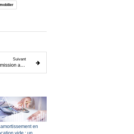
mmobilier
Suivant
Assurance vie : entre transmission anticipée et tour de vis fiscal
’amortissement en
ocation vide : un