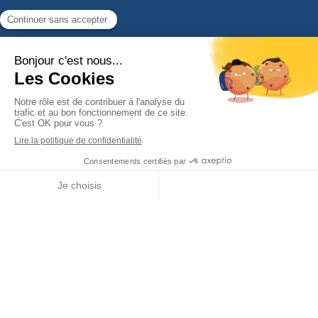
06 78 44 90 46
09 83 45 16 16
emmanuelle.ydier@c2p-patrimoine.fr
NOUS REJOINDRE
Appeler
Localisation