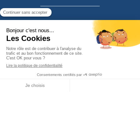
06 78 44 90 46
09 83 45 16 16
emmanuelle.ydier@c2p-patrimoine.fr
Appeler
Localisation
NOUS REJOINDRE